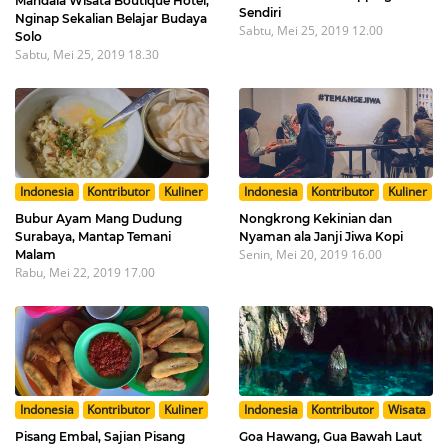
Mandala Wisata Boutique Hotel,
Sendiri
Nginap Sekalian Belajar Budaya
Sabtu, Mei 25, 2019 12.00
Solo
Sabtu, Mei 25, 2019 18.30
Indonesia
Kontributor
Kuliner
Indonesia
Kontributor
Kuliner
Bubur Ayam Mang Dudung
Nongkrong Kekinian dan
Surabaya, Mantap Temani
Nyaman ala Janji Jiwa Kopi
Senin, Mei 20, 2019 16.00
Malam
Rabu, Mei 22, 2019 17.00
Indonesia
Kontributor
Kuliner
Indonesia
Kontributor
Wisata
Pisang Embal, Sajian Pisang
Goa Hawang, Gua Bawah Laut