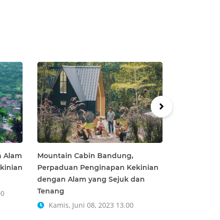
hoose view
ap view
atellite
raffic conditions
how traffic incidents
an Alam
Mountain Cabin Bandung,
Stone Gard
kinian
Perpaduan Penginapan Kekinian
Destinasi B
dengan Alam yang Sejuk dan
Zaman Bat
Tenang
00
Rabu, Feb
Kamis, Juni 08, 2023 13.00