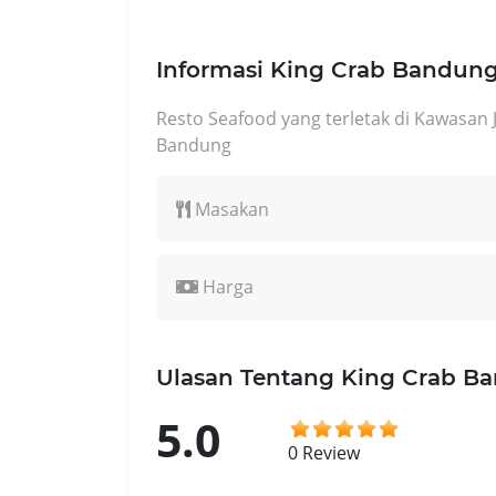
Informasi King Crab Bandun
Resto Seafood yang terletak di Kawasan J
Bandung
Masakan
Harga
Ulasan Tentang King Crab B
5.0
0 Review