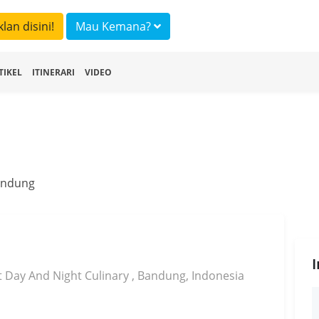
klan disini!
Mau Kemana?
TIKEL
ITINERARI
VIDEO
andung
t Day And Night Culinary , Bandung, Indonesia