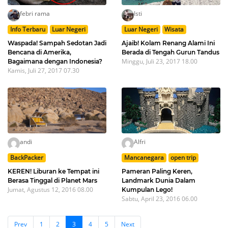
febri rama
Isti
Info Terbaru
Luar Negeri
Luar Negeri
Wisata
Waspada! Sampah Sedotan Jadi
Ajaib! Kolam Renang Alami Ini
Bencana di Amerika,
Berada di Tengah Gurun Tandus
Minggu, Juli 23, 2017 18.00
Bagaimana dengan Indonesia?
Kamis, Juli 27, 2017 07.30
andi
Alfri
BackPacker
Mancanegara
open trip
KEREN! Liburan ke Tempat ini
Pameran Paling Keren,
Berasa Tinggal di Planet Mars
Landmark Dunia Dalam
Jumat, Agustus 12, 2016 08.00
Kumpulan Lego!
Sabtu, April 23, 2016 06.00
Prev
1
2
3
4
5
Next