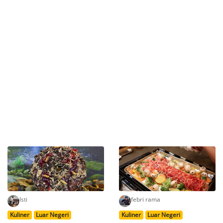
Isti
febri rama
Kuliner
Luar Negeri
Kuliner
Luar Negeri