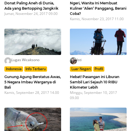
Donat Paling Aneh di Dunia,
Ngeri, Wanita Ini Membuat
Ada yang Bertopping Jangkrik
Kuliner ‘Alien’ Panggang, Berani
Jumat, November 24, 2017 09.00
Coba?
Kamis, November 23, 2017 11.00
Lugas Wicaksono
Isti
Indonesia
Info Terbaru
Luar Negeri
Profil
Gunung Agung Berstatus Awas,
Hebat! Pasangan ini Liburan
5 Negara Imbau Warganya di
Sambil Lari Sejauh 10 RIBU
Bali
Kilometer Lebih
Kamis, September 28, 2017 14.00
Minggu, September 10, 2017
09.00