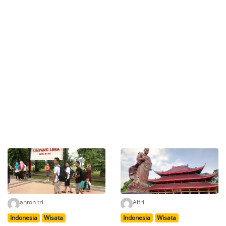
anton tri
Alfri
Indonesia
Wisata
Indonesia
Wisata