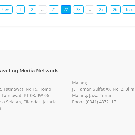
Prev
1
2
...
21
22
23
...
25
26
Next
raveling Media Network
Malang
RS Fatmawati No.15, Komp.
JL. Taman Sulfat XX, No. 2, Blim
 Fatmawati RT 08/RW 06
Malang, Jawa Timur
ia Selatan, Cilandak, Jakarta
Phone (0341) 4372117
n