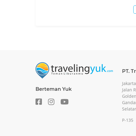
PT. T
Jakarta
Berteman Yuk
Jalan 
Golden
Gandar
Selata
P-135