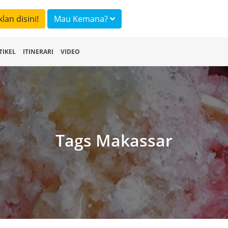
klan disini!
Mau Kemana?
TIKEL
ITINERARI
VIDEO
Tags Makassar