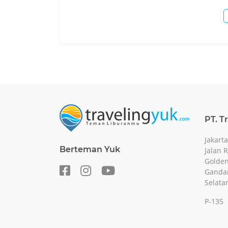
PT. T
Jakarta
Berteman Yuk
Jalan 
Golden
Gandar
Selata
P-135