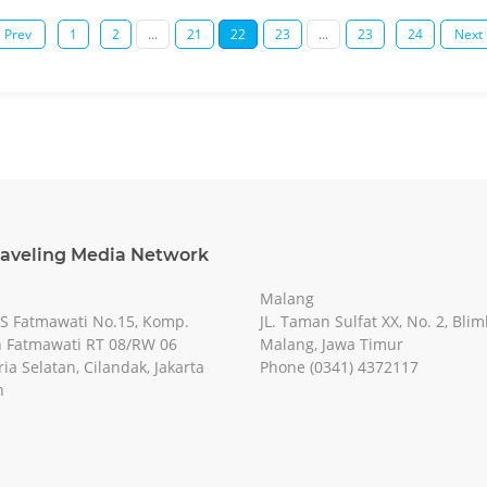
Prev
1
2
...
21
22
23
...
23
24
Next
raveling Media Network
Malang
RS Fatmawati No.15, Komp.
JL. Taman Sulfat XX, No. 2, Blim
 Fatmawati RT 08/RW 06
Malang, Jawa Timur
ia Selatan, Cilandak, Jakarta
Phone (0341) 4372117
n