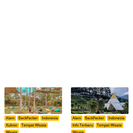
Alam
BackPacker
Indonesia
Alam
BackPacker
Indonesia
Kuliner
Tempat Wisata
Info Terbaru
Tempat Wisata
Wisata
Wisata