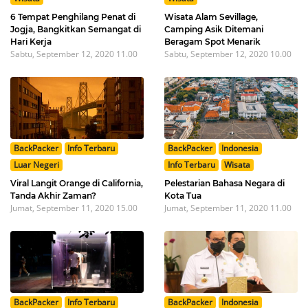
6 Tempat Penghilang Penat di
Wisata Alam Sevillage,
Jogja, Bangkitkan Semangat di
Camping Asik Ditemani
Hari Kerja
Beragam Spot Menarik
Sabtu, September 12, 2020 11.00
Sabtu, September 12, 2020 10.00
BackPacker
Info Terbaru
BackPacker
Indonesia
Luar Negeri
Info Terbaru
Wisata
Viral Langit Orange di California,
Pelestarian Bahasa Negara di
Tanda Akhir Zaman?
Kota Tua
Jumat, September 11, 2020 15.00
Jumat, September 11, 2020 11.00
BackPacker
Info Terbaru
BackPacker
Indonesia